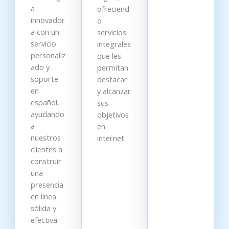
a
ofreciend
innovador
o
a con un
servicios
servicio
integrales
personaliz
que les
ado y
permitan
soporte
destacar
en
y alcanzar
español,
sus
ayudando
objetivos
a
en
nuestros
internet.
clientes a
construir
una
presencia
en línea
sólida y
efectiva.