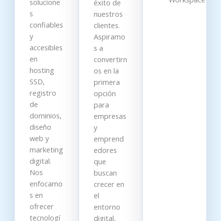
solucione
éxito de
s
nuestros
confiables
clientes.
y
Aspiramo
accesibles
s a
en
convertirn
hosting
os en la
SSD,
primera
registro
opción
de
para
dominios,
empresas
diseño
y
web y
emprend
marketing
edores
digital.
que
Nos
buscan
enfocamo
crecer en
s en
el
ofrecer
entorno
tecnologí
digital,