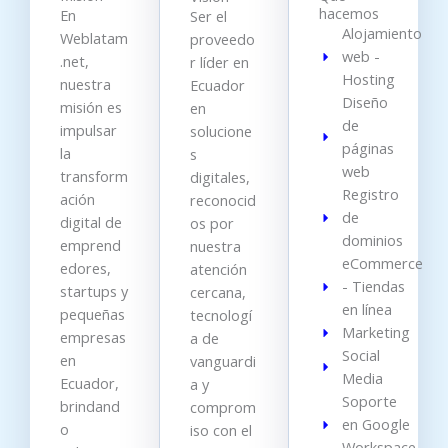
hacemos
En
Ser el
Alojamiento
Weblatam
proveedo
web -
.net,
r líder en
Hosting
nuestra
Ecuador
Diseño
misión es
en
de
impulsar
solucione
páginas
la
s
web
transform
digitales,
Registro
ación
reconocid
de
digital de
os por
dominios
emprend
nuestra
eCommerce
edores,
atención
- Tiendas
startups y
cercana,
en línea
pequeñas
tecnologí
Marketing
empresas
a de
Social
en
vanguardi
Media
Ecuador,
a y
Soporte
brindand
comprom
en Google
o
iso con el
Workspace